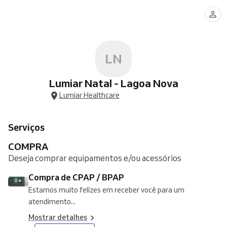
de
de
Gym
de
de
de
de
CPAP
Máscaras
-
Oxigênio
CPAP
Equipamentos
Relatório
/
e/ou
Plano
(Cilindros
/
de
e
BPAP
Acessórios
de
e
BPAP
Locação
Laudos
Assinatura
Concentradores)
CPAP
de
/
LN
CPAP
BPAP
-
LOJA
Lumiar Natal - Lagoa Nova
Lumiar Healthcare
Serviços
COMPRA
Deseja comprar equipamentos e/ou acessórios
Compra de CPAP / BPAP
​Estamos muito felizes em receber você para um
atendimento...
Mostrar detalhes